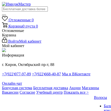
Отложенные
0
Корзина
0
пуста
0
Отложенные
Корзина
Войти
Мой кабинет
Мой кабинет
Информация
г. Киров, Октябрьский пр-т, 88
+7(922)977-97-89
+7(922)668-40-87
Мы в ВКонтакте
Онлайн-чат
Бонусная система
Бесплатная доставка
Акции
Магазины
Вакансии
Согласие
Учебный центр
Показать все >
Волосы
Бал
кон