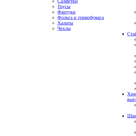
Салфетки
Трусы
Фартуки
Фольга и термобумага
Халаты
Чехлы
Ста
Хим
вып
Ша