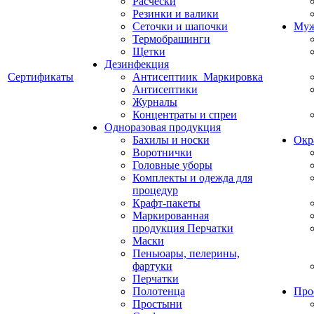
Расчески
Резинки и валики
Сеточки и шапочки
Муж
Термобрашинги
Щетки
Дезинфекция
Сертификаты
Антисептиик_Маркировка
Антисептики
Журналы
Концентраты и спреи
Одноразовая продукция
Бахилы и носки
Окр
Воротнички
Головные уборы
Комплекты и одежда для
процедур
Крафт-пакеты
Маркированная
продукция Перчатки
Маски
Пеньюары, пелерины,
фартуки
Перчатки
Полотенца
Про
Простыни