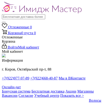
Отложенные
0
Корзина
0
пуста
0
Отложенные
Корзина
Войти
Мой кабинет
Мой кабинет
Информация
г. Киров, Октябрьский пр-т, 88
+7(922)977-97-89
+7(922)668-40-87
Мы в ВКонтакте
Онлайн-чат
Бонусная система
Бесплатная доставка
Акции
Магазины
Вакансии
Согласие
Учебный центр
Показать все >
Волосы