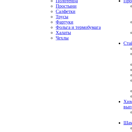
Полотенца
Про
Простыни
Салфетки
Трусы
Фартуки
Фольга и термобумага
Халаты
Чехлы
Ста
Хим
вып
Ша