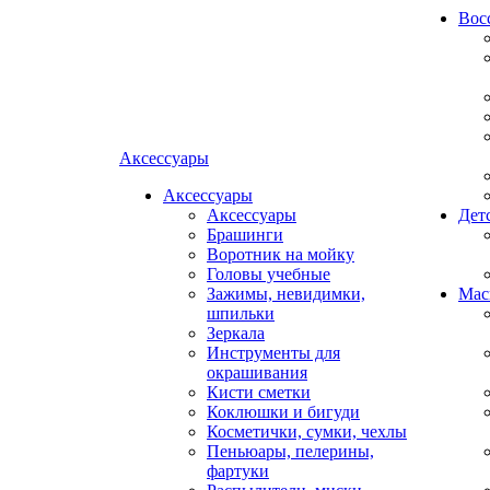
Вос
Аксессуары
Аксессуары
Аксессуары
Дет
Брашинги
Воротник на мойку
Головы учебные
Зажимы, невидимки,
Мас
шпильки
Зеркала
Инструменты для
окрашивания
Кисти сметки
Коклюшки и бигуди
Косметички, сумки, чехлы
Пеньюары, пелерины,
фартуки