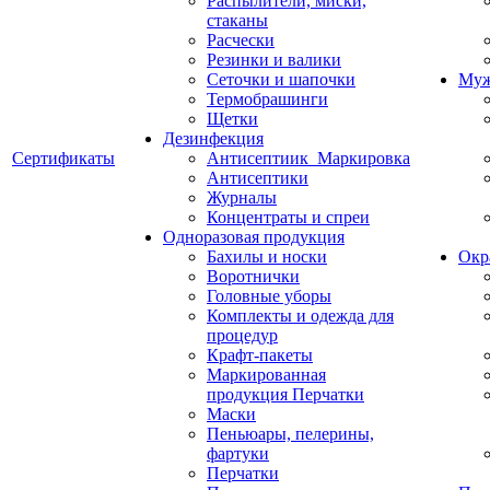
Распылители, миски,
стаканы
Расчески
Резинки и валики
Сеточки и шапочки
Муж
Термобрашинги
Щетки
Дезинфекция
Сертификаты
Антисептиик_Маркировка
Антисептики
Журналы
Концентраты и спреи
Одноразовая продукция
Бахилы и носки
Окр
Воротнички
Головные уборы
Комплекты и одежда для
процедур
Крафт-пакеты
Маркированная
продукция Перчатки
Маски
Пеньюары, пелерины,
фартуки
Перчатки