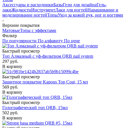
Аксессуары и расходники
Базы
Гели для дизайна
Гель-
лаки
Жидкости
Инструмент
Лаки для ногтей
Наращивание и
моделирование ногтей
Топы
Уход за кожей рук, ног и ногтями
-
Верхние покрытия
Матовые
Топы с эффектами
Фильтр
По популярности
По алфавиту
По цене
Быстрый просмотр
Топ Алмазный с уф-фильтром QRB nail system
297
руб.
В корзину
Быстрый просмотр
Защитное покрытие Kapous Top Coat, 15 мл
569
руб.
В корзину
Быстрый просмотр
Голографический топ QRB, 15мл
502
руб.
В корзину