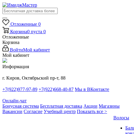
Отложенные
0
Корзина
0
пуста
0
Отложенные
Корзина
Войти
Мой кабинет
Мой кабинет
Информация
г. Киров, Октябрьский пр-т, 88
+7(922)977-97-89
+7(922)668-40-87
Мы в ВКонтакте
Онлайн-чат
Бонусная система
Бесплатная доставка
Акции
Магазины
Вакансии
Согласие
Учебный центр
Показать все >
Волосы
Бал
кон