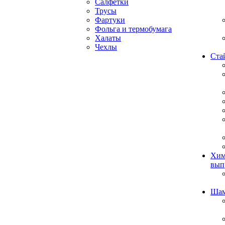
Салфетки
Трусы
Фартуки
Фольга и термобумага
Халаты
Чехлы
Ста
Хим
вып
Ша