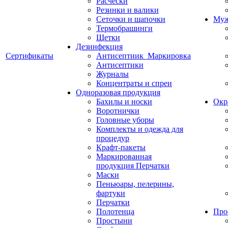
Расчески
Резинки и валики
Сеточки и шапочки
Муж
Термобрашинги
Щетки
Дезинфекция
Сертификаты
Антисептиик_Маркировка
Антисептики
Журналы
Концентраты и спреи
Одноразовая продукция
Бахилы и носки
Окр
Воротнички
Головные уборы
Комплекты и одежда для
процедур
Крафт-пакеты
Маркированная
продукция Перчатки
Маски
Пеньюары, пелерины,
фартуки
Перчатки
Полотенца
Про
Простыни