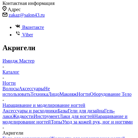
Контактная информация
Адрес
zakaz@salon43.ru
Вконтакте
Viber
Акригели
Имидж Мастер
-
Каталог
-
Ногти
Волосы
Аксессуары
Не
использовать
Техника
Лицо
Макияж
Ногти
Оборудование
Тело
-
Наращивание и моделирование ногтей
Аксессуары и расходники
Базы
Гели для дизайна
Гель-
лаки
Жидкости
Инструмент
Лаки для ногтей
Наращивание и
моделирование ногтей
Топы
Уход за кожей рук, ног и ногтями
-
Акригели