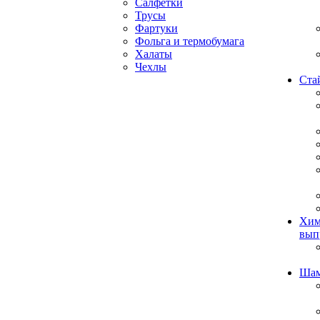
Салфетки
Трусы
Фартуки
Фольга и термобумага
Халаты
Чехлы
Ста
Хим
вып
Ша