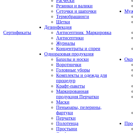
Расчески
Резинки и валики
Сеточки и шапочки
Муж
Термобрашинги
Щетки
Дезинфекция
Сертификаты
Антисептиик_Маркировка
Антисептики
Журналы
Концентраты и спреи
Одноразовая продукция
Бахилы и носки
Окр
Воротнички
Головные уборы
Комплекты и одежда для
процедур
Крафт-пакеты
Маркированная
продукция Перчатки
Маски
Пеньюары, пелерины,
фартуки
Перчатки
Полотенца
Про
Простыни