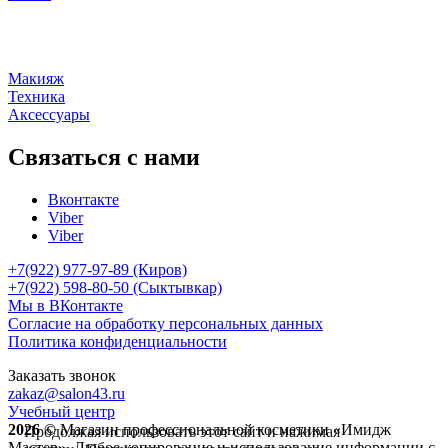
Макияж
Техника
Аксессуары
Связаться с нами
Вконтакте
Viber
Viber
+7(922) 977-97-89
(Киров)
+7(922) 598-80-50 (Сыктывкар)
Мы в ВКонтакте
Согласие на обработку персональных данных
Политика конфиденциальности
Заказать звонок
zakaz@salon43.ru
Учебный центр
2026 ©
Магазин профессиональной косметики «Имидж
Продолжая использовать этот сайт и нажимая
Мастер». Любое копирование и использование информации с