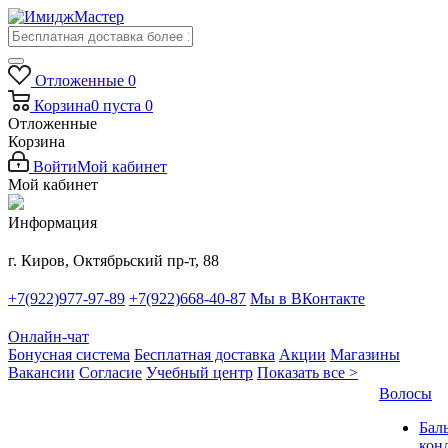
Отложенные
0
Корзина
0
пуста
0
Отложенные
Корзина
Войти
Мой кабинет
Мой кабинет
Информация
г. Киров, Октябрьский пр-т, 88
+7(922)977-97-89
+7(922)668-40-87
Мы в ВКонтакте
Онлайн-чат
Бонусная система
Бесплатная доставка
Акции
Магазины
Вакансии
Согласие
Учебный центр
Показать все >
Волосы
Бал
кон