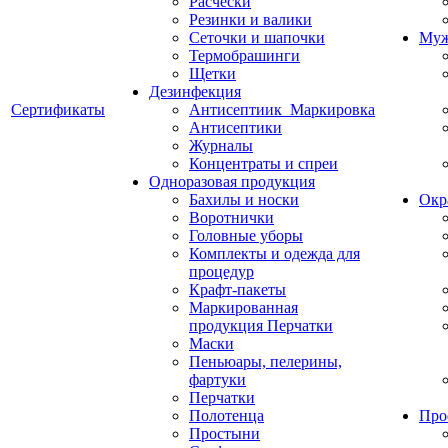
Расчески
Резинки и валики
Сеточки и шапочки
Муж
Термобрашинги
Щетки
Дезинфекция
Сертификаты
Антисептиик_Маркировка
Антисептики
Журналы
Концентраты и спреи
Одноразовая продукция
Бахилы и носки
Окр
Воротнички
Головные уборы
Комплекты и одежда для
процедур
Крафт-пакеты
Маркированная
продукция Перчатки
Маски
Пеньюары, пелерины,
фартуки
Перчатки
Полотенца
Про
Простыни