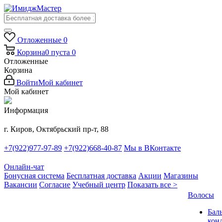
Отложенные
0
Корзина
0
пуста
0
Отложенные
Корзина
Войти
Мой кабинет
Мой кабинет
Информация
г. Киров, Октябрьский пр-т, 88
+7(922)977-97-89
+7(922)668-40-87
Мы в ВКонтакте
Онлайн-чат
Бонусная система
Бесплатная доставка
Акции
Магазины
Вакансии
Согласие
Учебный центр
Показать все >
Волосы
Бал
кон