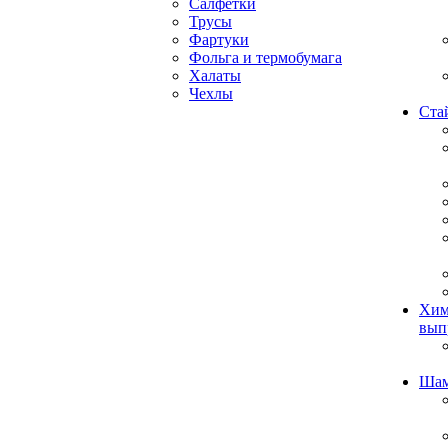
Салфетки
Трусы
Фартуки
Фольга и термобумага
Халаты
Чехлы
Ста
Хим
вып
Ша