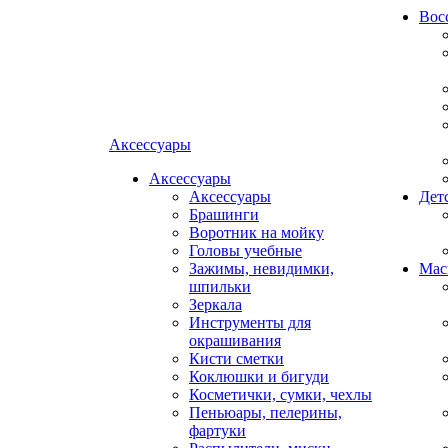
Вос
Аксессуары
Аксессуары
Аксессуары
Дет
Брашинги
Воротник на мойку
Головы учебные
Зажимы, невидимки,
Мас
шпильки
Зеркала
Инструменты для
окрашивания
Кисти сметки
Коклюшки и бигуди
Косметички, сумки, чехлы
Пеньюары, пелерины,
фартуки