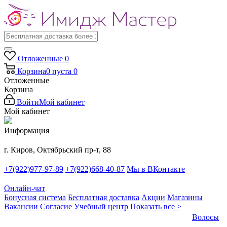
Отложенные
0
Корзина
0
пуста
0
Отложенные
Корзина
Войти
Мой кабинет
Мой кабинет
Информация
г. Киров, Октябрьский пр-т, 88
+7(922)977-97-89
+7(922)668-40-87
Мы в ВКонтакте
Онлайн-чат
Бонусная система
Бесплатная доставка
Акции
Магазины
Вакансии
Согласие
Учебный центр
Показать все >
Волосы