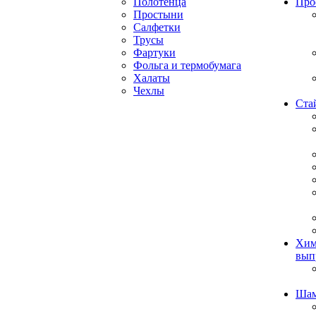
Полотенца
Про
Простыни
Салфетки
Трусы
Фартуки
Фольга и термобумага
Халаты
Чехлы
Ста
Хим
вып
Ша