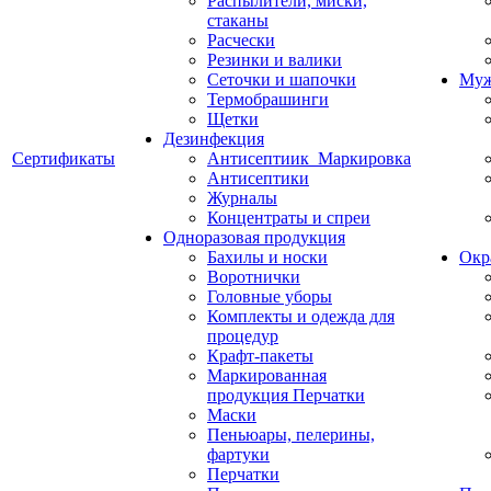
Распылители, миски,
стаканы
Расчески
Резинки и валики
Сеточки и шапочки
Муж
Термобрашинги
Щетки
Дезинфекция
Сертификаты
Антисептиик_Маркировка
Антисептики
Журналы
Концентраты и спреи
Одноразовая продукция
Бахилы и носки
Окр
Воротнички
Головные уборы
Комплекты и одежда для
процедур
Крафт-пакеты
Маркированная
продукция Перчатки
Маски
Пеньюары, пелерины,
фартуки
Перчатки