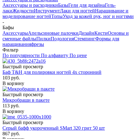
Аксессуары и расходники
Базы
Гели для дизайна
Гель-
лаки
Жидкости
Инструмент
Лаки для ногтей
Наращивание и
моделирование ногтей
Топы
Уход за кожей рук, ног и ногтями
-
Бафы
Аксессуары
Апельсиновые палочки
Дизайн
Кисти
Основы и
сменные файлы
Пилки
Подология
Стемпинг
Формы для
наращивания
фрезы
Фильтр
По популярности
По алфавиту
По цене
Быстрый просмотр
Баф T&H для полировки ногтей 4х сторонний
103
руб.
В корзину
Быстрый просмотр
Микробраши в пакете
113
руб.
В корзину
Быстрый просмотр
Серый бафф укороченный SMart 320 грит 50 шт
867
руб.