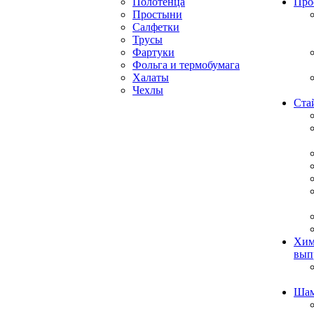
Полотенца
Про
Простыни
Салфетки
Трусы
Фартуки
Фольга и термобумага
Халаты
Чехлы
Ста
Хим
вып
Ша