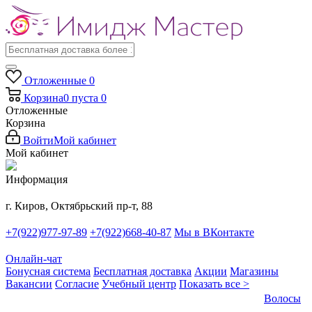
Отложенные
0
Корзина
0
пуста
0
Отложенные
Корзина
Войти
Мой кабинет
Мой кабинет
Информация
г. Киров, Октябрьский пр-т, 88
+7(922)977-97-89
+7(922)668-40-87
Мы в ВКонтакте
Онлайн-чат
Бонусная система
Бесплатная доставка
Акции
Магазины
Вакансии
Согласие
Учебный центр
Показать все >
Волосы