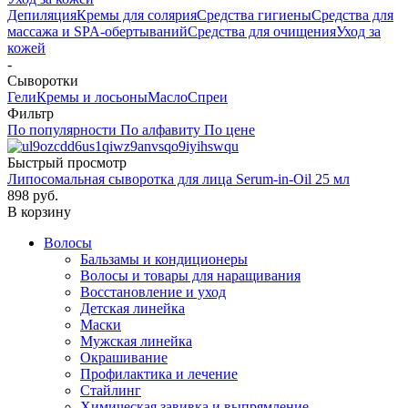
Депиляция
Кремы для солярия
Средства гигиены
Средства для
массажа и SPA-обертываний
Средства для очищения
Уход за
кожей
-
Сыворотки
Гели
Кремы и лосьоны
Масло
Спреи
Фильтр
По популярности
По алфавиту
По цене
Быстрый просмотр
Липосомальная сыворотка для лица Serum-in-Oil 25 мл
898
руб.
В корзину
Волосы
Бальзамы и кондиционеры
Волосы и товары для наращивания
Восстановление и уход
Детская линейка
Маски
Мужская линейка
Окрашивание
Профилактика и лечение
Стайлинг
Химическая завивка и выпрямление