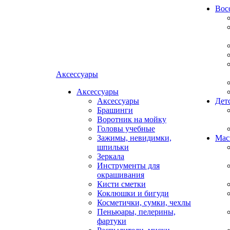
Вос
Аксессуары
Аксессуары
Аксессуары
Дет
Брашинги
Воротник на мойку
Головы учебные
Зажимы, невидимки,
Мас
шпильки
Зеркала
Инструменты для
окрашивания
Кисти сметки
Коклюшки и бигуди
Косметички, сумки, чехлы
Пеньюары, пелерины,
фартуки