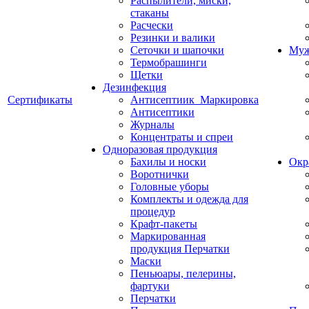
Распылители, миски,
стаканы
Расчески
Резинки и валики
Сеточки и шапочки
Муж
Термобрашинги
Щетки
Дезинфекция
Сертификаты
Антисептиик_Маркировка
Антисептики
Журналы
Концентраты и спреи
Одноразовая продукция
Бахилы и носки
Окр
Воротнички
Головные уборы
Комплекты и одежда для
процедур
Крафт-пакеты
Маркированная
продукция Перчатки
Маски
Пеньюары, пелерины,
фартуки
Перчатки