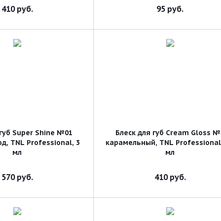
410
руб.
95
руб.
 губ Super Shine №01
Блеск для губ Cream Gloss №
д, TNL Professional, 3
карамельный, TNL Professional,
мл
мл
570
руб.
410
руб.