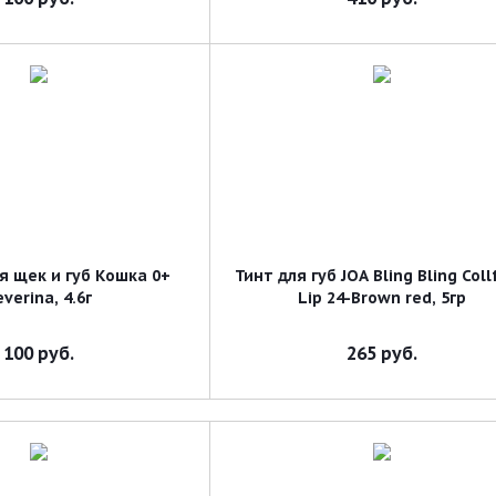
я щек и губ Кошка 0+
Тинт для губ JOA Bling Bling Col
everina, 4.6г
Lip 24-Brown red, 5гр
100
руб.
265
руб.