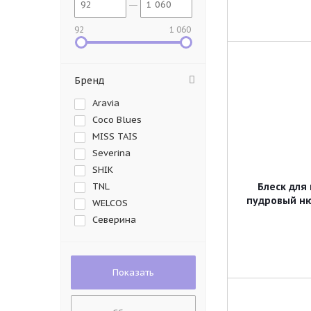
92
1 060
Бренд
Aravia
Coco Blues
MISS TAIS
Severina
SHIK
TNL
Блеск для
пудровый ню
WELCOS
Северина