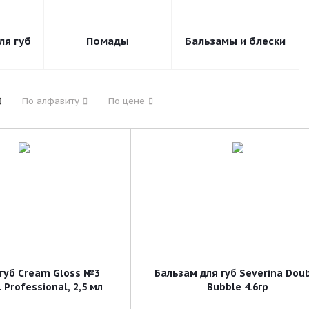
ля губ
Помады
Бальзамы и блески
По алфавиту
По цене
 губ Cream Gloss №3
Бальзам для губ Severina Double
 Professional, 2,5 мл
Bubble 4.6гр