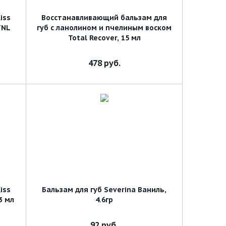
iss
Восстанавливающий бальзам для
TNL
губ с ланолином и пчелиным воском
Total Recover, 15 мл
478
руб.
iss
Бальзам для губ Severina Ваниль,
3 мл
4.6гр
92
руб.