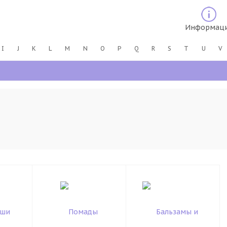
Информац
I
J
K
L
M
N
O
P
Q
R
S
T
U
V