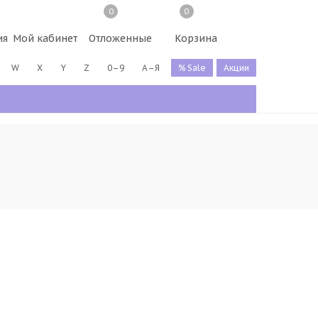
0
0
ия
Мой кабинет
Отложенные
Корзина
W
X
Y
Z
0–9
А–Я
% Sale
Акции