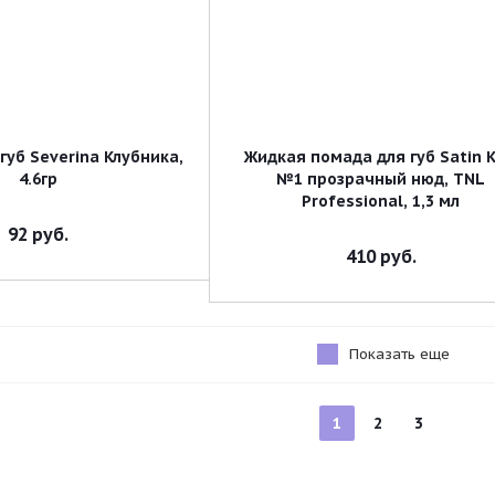
губ Severina Клубника,
Жидкая помада для губ Satin K
4.6гр
№1 прозрачный нюд, TNL
Professional, 1,3 мл
92
руб.
410
руб.
Показать еще
1
2
3